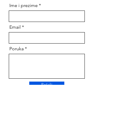
Ime i prezime
Email
Poruka
Pošalji
Možeš nas naći i na