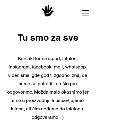
Tu smo za sve
Kontakt forma ispod, telefon,
instagram, facebook, mejl, whatsapp,
viber, sms, gde god ti zgodno, znaj da
ćemo se potruditi da što pre
odgovorimo. Možda malo okasnimo jer
smo u proizvodnji ili uspavljujemo
klince, ali čim dođemo do telefona,
odgovaramo =)