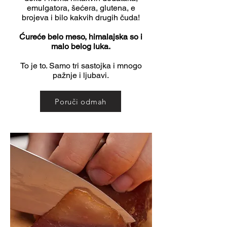
emulgatora, šećera, glutena, e
brojeva i bilo kakvih drugih čuda!
Ćureće belo meso, himalajska so i
malo belog luka.
To je to. Samo tri sastojka i mnogo
pažnje i ljubavi.
Poruči odmah