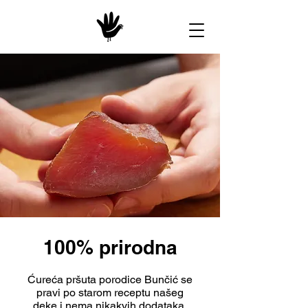
100% prirodna
Ćureća pršuta porodice Bunčić se
pravi po starom receptu našeg
deke i nema nikakvih dodataka,