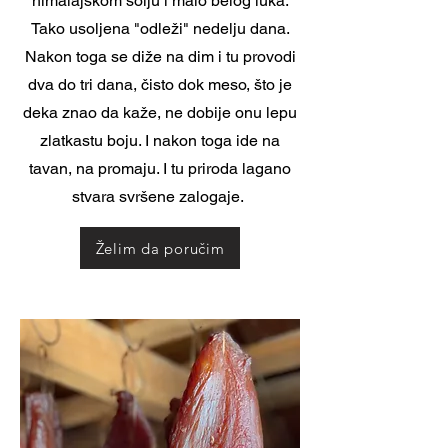
himalajskom solju i malo belog luka.
Tako usoljena "odleži" nedelju dana.
Nakon toga se diže na dim i tu provodi
dva do tri dana, čisto dok meso, što je
deka znao da kaže, ne dobije onu lepu
zlatkastu boju. I nakon toga ide na
tavan, na promaju. I tu priroda lagano
stvara svršene zalogaje.
Želim da poručim