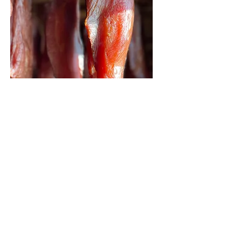
Savršenog sastava
Za 1kg ćureće pršute, potrebno nam je
preko 2kg svežeg ćurećeg belog mesa.
Da, da. Ona čak toliko izgubi u procesu
sušenja, ali baš to joj daje neverovatan