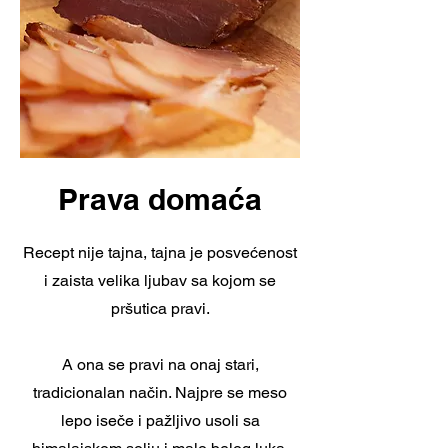
Prava domaća
Recept nije tajna, tajna je posvećenost
i zaista velika ljubav sa kojom se
pršutica pravi.
A ona se pravi na onaj stari,
tradicionalan način. Najpre se meso
lepo iseče i pažljivo usoli sa